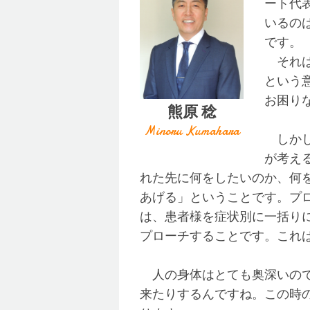
ート代
いるの
です。
それは
という
お困り
熊原 稔
Minoru Kumahara
しかし
が考え
れた先に何をしたいのか、何
あげる」ということです。プ
は、患者様を症状別に一括り
プローチすることです。これ
人の身体はとても奥深いので
来たりするんですね。この時