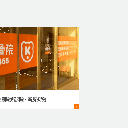
骨院(所沢院・新所沢院)