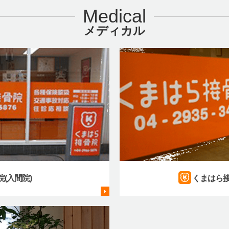
Medical
メディカル
(入間院)
くまはら接